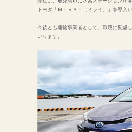
弊社は、鹿児島市に水素ステーションが
理
十
トヨタ「ＭＩＲＡＩ（ミライ）」を導入
島
村
今後とも運輸事業者として、環境に配慮
・
いります。
奄
美
群
島
・
沖
縄