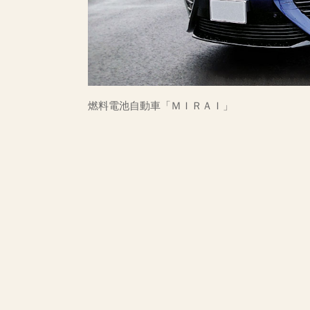
燃料電池自動車「ＭＩＲＡＩ」
投
稿
ナ
ビ
ゲ
ー
シ