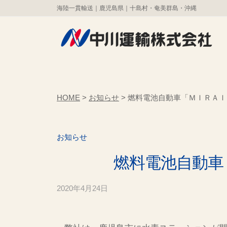
コ
海陸一貫輸送｜鹿児島県｜十島村・奄美群島・沖縄
川
ン
運
テ
輸
株
ン
中
海
式
ツ
陸
川
会
へ
一
運
社
ス
HOME
>
お知らせ
>
燃料電池自動車「ＭＩＲＡＩ
貫
輸
キ
輸
株
ッ
送
お知らせ
式
プ
｜
会
燃料電池自動車
鹿
社
児
島
2020年4月24日
b
y
県
管
｜