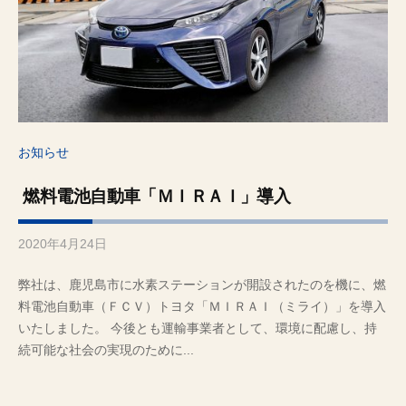
・
奄
美
群
島
・
お知らせ
沖
縄
燃料電池自動車「ＭＩＲＡＩ」導入
2020年4月24日
b
y
弊社は、鹿児島市に水素ステーションが開設されたのを機に、燃
管
料電池自動車（ＦＣＶ）トヨタ「ＭＩＲＡＩ（ミライ）」を導入
理
いたしました。 今後とも運輸事業者として、環境に配慮し、持
続可能な社会の実現のために...