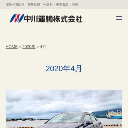
中
コ
ー
海陸一貫輸送｜鹿児島県｜十島村・奄美群島・沖縄
川
ン
運
テ
メ
輸
ニ
ン
中
ュ
株
海
ー
式
ツ
川
陸
会
へ
一
運
HOME
>
2020年
>
4月
社
貫
ス
輸
輸
キ
株
送
ッ
2020年4月
式
｜
プ
会
鹿
社
児
島
県
｜
十
島
村