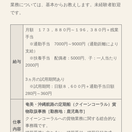
業務については、基本からお教えします。未経験者歓迎
・
です。
奄
美
群
月額 １７３，８８０円～１９6，３８０円＋残業
島
手当
・
※通勤手当 7000円～9000円（通勤距離により
沖
支給）
※扶養手当 配偶者：5000円、子：一人当たり
縄
給与
2000円
3ヵ月の試用期間あり
※試用期間：日額８，6００円＋通勤手当日額
280円～360円
奄美・沖縄航路の定期船（クイーンコーラル）貨
物取扱事務［勤務地：鹿児島市］
クイーンコーラルへの貨物業務に関する総合的な
仕事
事務職です。
内容