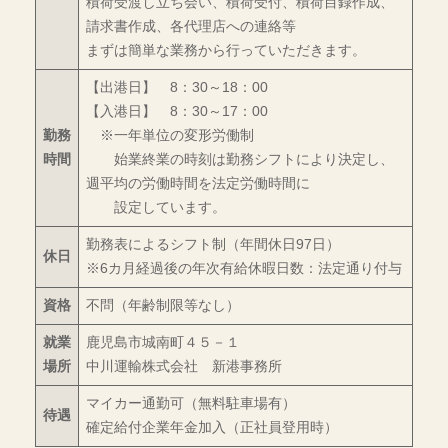
積荷受渡し立ち会い、積荷受付、積荷目録作成、
請求書作成、各代理店への連絡等
まずは簡単な業務から行っていただきます。
【出港日】 8：30～18：00
【入港日】 8：30～17：00
勤務
※一年単位の変形労働制
時間
始業終業の時刻は勤務シフトにより決定し、
週平均の労働時間を法定労働時間に
設定しています。
勤務表によるシフト制（年間休日97日）
休日
※6カ月経過後の年次有給休暇日数：法定通り付与
資格
不問（年齢制限等なし）
就業
鹿児島市城南町４５－１
場所
中川運輸株式会社 新港事務所
マイカー通勤可（無料駐車場有）
待遇
確定給付企業年金加入（正社員登用時）