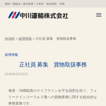
中
コ
ー
海陸一貫輸送｜鹿児島県｜十島村・奄美群島・沖縄
川
ン
運
テ
メ
輸
ニ
ン
中
ュ
株
海
ー
式
ツ
川
陸
会
へ
一
運
HOME
>
採用情報
>
正社員 募集 貨物取扱事務
社
貫
ス
輸
輸
キ
株
送
ッ
採用情報
式
｜
プ
会
正社員 募集 貨物取扱事務
鹿
社
児
2026年6月25日
b
島
y
県
管
｜
奄美・沖縄航路のライフラインを守る役割を担う、フェ
理
十
リークインコーラル２隻への貨物業務に関する総合的な
者
島
事務業務です。
村