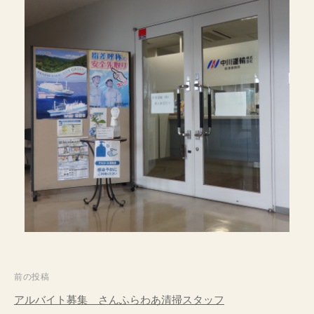
投
前の投稿
稿
アルバイト募集 さんふらわあ清掃スタッフ