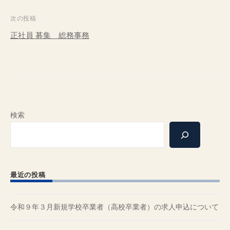
ナ
ビ
次の投稿
ゲ
正社員 募集 総務事務
ー
シ
ョ
ン
検索
最近の投稿
令和９年３月新規学校卒業者（高校卒業者）の求人申込について