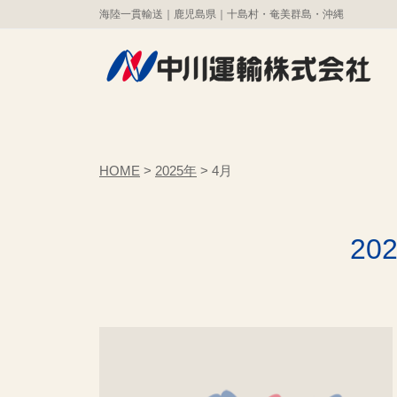
コ
海陸一貫輸送｜鹿児島県｜十島村・奄美群島・沖縄
川
ン
運
テ
輸
株
ン
中
海
式
ツ
陸
川
会
へ
一
運
社
ス
HOME
>
2025年
>
4月
貫
輸
キ
輸
株
ッ
送
式
20
プ
｜
会
鹿
社
児
島
県
｜