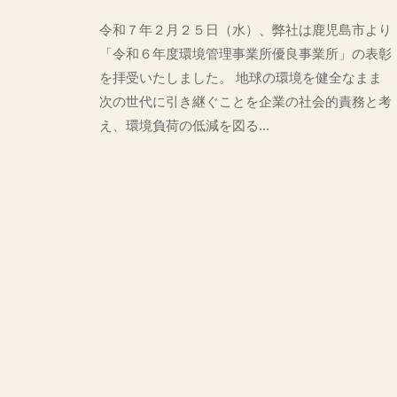
y
令和７年２月２５日（水）、弊社は鹿児島市より
管
理
「令和６年度環境管理事業所優良事業所」の表彰
者
を拝受いたしました。 地球の環境を健全なまま
次の世代に引き継ぐことを企業の社会的責務と考
え、環境負荷の低減を図る...