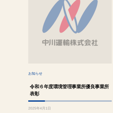
十
島
村
・
奄
美
群
島
・
沖
お知らせ
縄
令和６年度環境管理事業所優良事業所
表彰
2025年4月1日
b