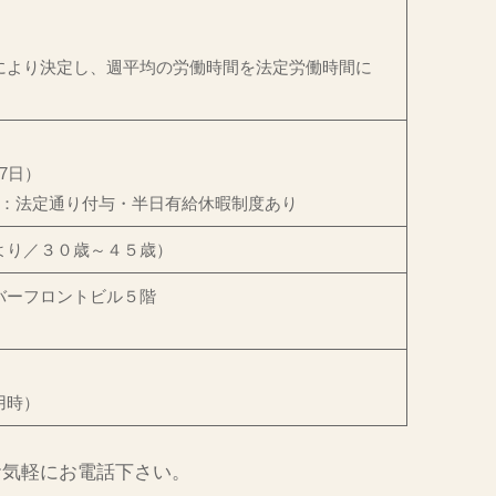
より決定し、週平均の労働時間を法定労働時間に
7日）
数：法定通り付与・半日有給休暇制度あり
より／３０歳～４５歳）
バーフロントビル５階
用時）
お気軽にお電話下さい。