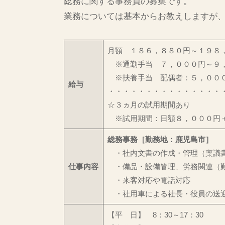
総務に関する事務員の募集です。
理
十
者
業務については基本からお教えしますが
島
村
・
月額 １８６，８８０円～１９８
奄
※通勤手当 ７，０００円～９，
※扶養手当 配偶者：５，０００
美
給与
・・・・・・・・・・・・・・・
群
☆３ヵ月の試用期間あり
島
※試用期間：日額８，０００円＋
・
沖
総務事務［勤務地：鹿児島市］
縄
・社内文書の作成・管理（稟議書
仕事内容
・備品・設備管理、労務関連（勤
・来客対応や電話対応
・社用車による社長・役員の送
【平 日】 8：30～17：30