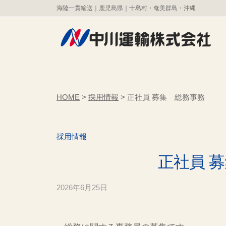
コ
海陸一貫輸送｜鹿児島県｜十島村・奄美群島・沖縄
川
ン
運
テ
輸
株
ン
中
海
式
ツ
陸
川
会
へ
一
運
社
ス
HOME
>
採用情報
>
正社員 募集 総務事務
貫
輸
キ
輸
株
ッ
送
採用情報
式
プ
｜
会
正社員 
鹿
社
児
島
2026年6月25日
b
y
県
管
｜