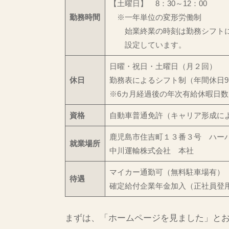
【土曜日】 8：30～12：00
勤務時間
※一年単位の変形労働制
始業終業の時刻は勤務シフトに
設定しています。
日曜・祝日・土曜日（月２回）
休日
勤務表によるシフト制（年間休日9
※6カ月経過後の年次有給休暇日
資格
自動車普通免許（キャリア形成に
鹿児島市住吉町１３番３号 ハー
就業場所
中川運輸株式会社 本社
マイカー通勤可（無料駐車場有）
待遇
確定給付企業年金加入（正社員登
まずは、「ホームページを見ました」と