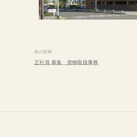
投
前の投稿
稿
正社員 募集 貨物取扱事務
ナ
ビ
ゲ
ー
シ
ョ
ン